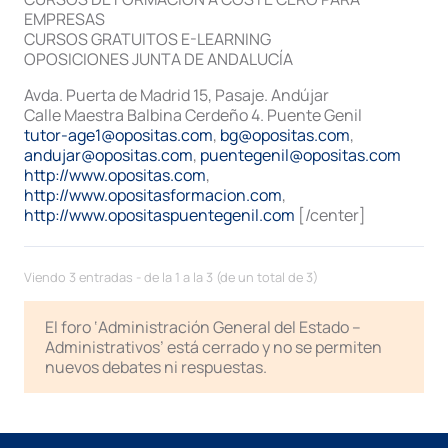
EMPRESAS
CURSOS GRATUITOS E-LEARNING
OPOSICIONES JUNTA DE ANDALUCÍA
Avda. Puerta de Madrid 15, Pasaje. Andújar
Calle Maestra Balbina Cerdeño 4. Puente Genil
tutor-age1@opositas.com
,
bg@opositas.com
,
andujar@opositas.com
,
puentegenil@opositas.com
http://www.opositas.com
,
http://www.opositasformacion.com
,
http://www.opositaspuentegenil.com
[/center]
Viendo 3 entradas - de la 1 a la 3 (de un total de 3)
El foro ‘Administración General del Estado –
Administrativos’ está cerrado y no se permiten
nuevos debates ni respuestas.