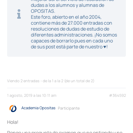
dudas a los alumnos y alumnas de
OPOSITAS.
Este foro, abierto en el año 2004,
contiene más de 27.000 entradas con
resoluciones de dudas de estudio de
diferentes administraciones. ¡No somos
capaces de borrarlo pues en cada uno
de sus post está parte de nuestro ♥!
Viendo 2 entradas - de la 1 a la 2 (de un total de 2)
1 agosto, 2019 a las 10:11 am
#364592
Academia Opositas
Participante
Hola!
Pongo una pregunta de examen que no entiendo y no