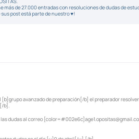
POSITAS.
iene más de 27.000 entradas con resoluciones de dudas de estu
sus post está parte de nuestro ♥!
el [b]grupo avanzado de preparación[/b] el preparador resolve
[/b].
ir las dudas al correo [color=#002e6c]age1.opositas@gmail.co