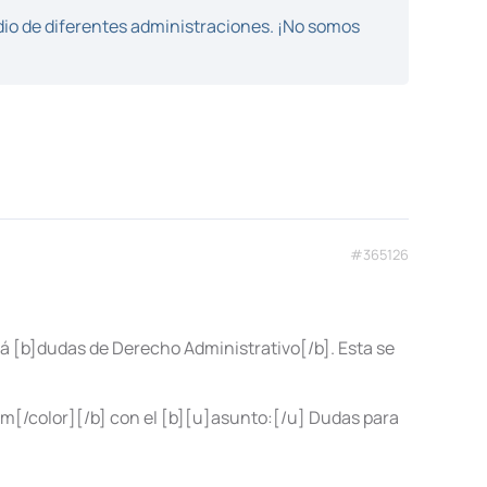
dio de diferentes administraciones. ¡No somos
#365126
rá [b]dudas de Derecho Administrativo[/b]. Esta se
m[/color][/b] con el [b][u]asunto:[/u] Dudas para