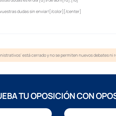
estas dudas es el día [u]9 de abril[/u].[/b]
uestras dudas sin enviar![/color][/center]
inistrativos’ está cerrado y no se permiten nuevos debates ni 
EBA TU OPOSICIÓN CON OPO