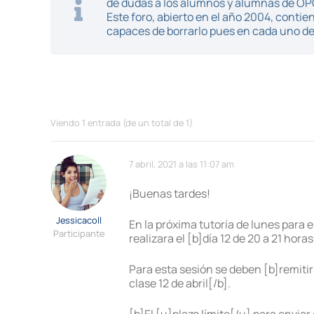
de dudas a los alumnos y alumnas de O
Este foro, abierto en el año 2004, cont
capaces de borrarlo pues en cada uno de 
Viendo 1 entrada (de un total de 1)
7 abril, 2021 a las 11:07 am
¡Buenas tardes!
Jessicacoll
En la próxima tutoría de lunes para 
Participante
realizara el [b]día 12 de 20 a 21 horas
Para esta sesión se deben [b]remit
clase 12 de abril[/b].