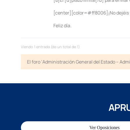
[b]El [u]plazo límite[/u] para enviar 
[center][color=#ff8006]¡No dejéis v
Feliz día.
Viendo 1 entrada (de un total de 1)
El foro ‘Administración General del Estado – Adm
APRU
Ver Oposiciones