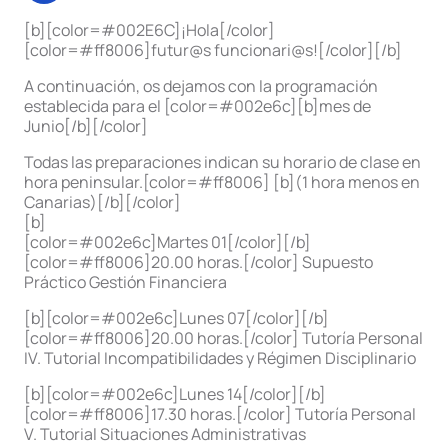
[b][color=#002E6C]¡Hola[/color]
[color=#ff8006]futur@s funcionari@s![/color][/b]
A continuación, os dejamos con la programación
establecida para el [color=#002e6c][b]mes de
Junio[/b][/color]
Todas las preparaciones indican su horario de clase en
hora peninsular.[color=#ff8006] [b](1 hora menos en
Canarias)[/b][/color]
[b]
[color=#002e6c]Martes 01[/color][/b]
[color=#ff8006]20.00 horas.[/color] Supuesto
Práctico Gestión Financiera
[b][color=#002e6c]Lunes 07[/color][/b]
[color=#ff8006]20.00 horas.[/color] Tutoría Personal
IV. Tutorial Incompatibilidades y Régimen Disciplinario
[b][color=#002e6c]Lunes 14[/color][/b]
[color=#ff8006]17.30 horas.[/color] Tutoría Personal
V. Tutorial Situaciones Administrativas