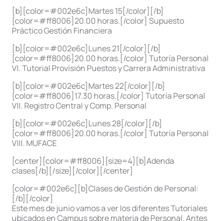
[b][color=#002e6c]Martes 15[/color][/b]
[color=#ff8006]20.00 horas.[/color] Supuesto
Práctico Gestión Financiera
[b][color=#002e6c]Lunes 21[/color][/b]
[color=#ff8006]20.00 horas.[/color] Tutoría Personal
VI. Tutorial Provisión Puestos y Carrera Administrativa
[b][color=#002e6c]Martes 22[/color][/b]
[color=#ff8006]17.30 horas.[/color] Tutoría Personal
VII. Registro Central y Comp. Personal
[b][color=#002e6c]Lunes 28[/color][/b]
[color=#ff8006]20.00 horas.[/color] Tutoría Personal
VIII. MUFACE
[center][color=#ff8006][size=4][b]Adenda
clases[/b][/size][/color][/center]
[color=#002e6c][b]Clases de Gestión de Personal:
[/b][/color]
Este mes de junio vamos a ver los diferentes Tutoriales
ubicados en Campus sobre materia de Personal. Antes