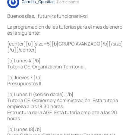
Carmen_Opositas
Participante
Buenos días, ¡futur@s funcionari@s!
La programación de las tutorías para el mes de enero
es la siguiente:
[center][u][size=5][b]GRUPO AVANZADO[/b][/size]
[/u][/center]
[b]Lunes 4.[/b]
Tutoría CE. Organización Territorial.
[b]Jueves 7.[/b]
Presupuestos II.
[b]Lunes 11 (sesión doble).[/b]
Tutoría CE. Gobierno y Administración. Está tutoría
empieza a las 18:30 horas.
Estructura de la AGE. Está tutoría empieza a las 20
horas.
[b]Lunes 18[/b]