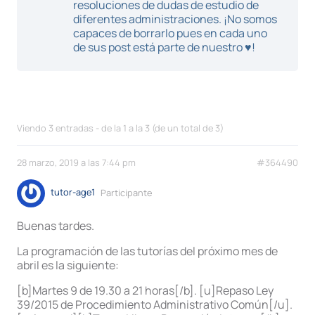
resoluciones de dudas de estudio de
diferentes administraciones. ¡No somos
capaces de borrarlo pues en cada uno
de sus post está parte de nuestro ♥!
Viendo 3 entradas - de la 1 a la 3 (de un total de 3)
28 marzo, 2019 a las 7:44 pm
#364490
tutor-age1
Participante
Buenas tardes.
La programación de las tutorías del próximo mes de
abril es la siguiente:
[b]Martes 9 de 19.30 a 21 horas[/b]. [u]Repaso Ley
39/2015 de Procedimiento Administrativo Común[/u].