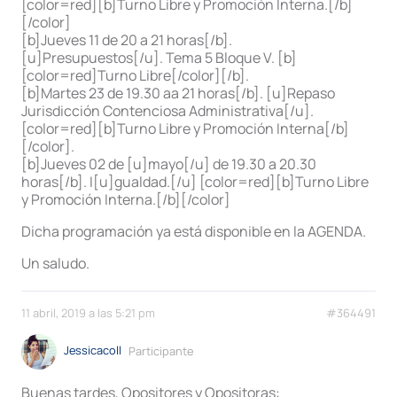
[color=red][b]Turno Libre y Promoción Interna.[/b]
[/color]
[b]Jueves 11 de 20 a 21 horas[/b].
[u]Presupuestos[/u]. Tema 5 Bloque V. [b]
[color=red]Turno Libre[/color][/b].
[b]Martes 23 de 19.30 aa 21 horas[/b]. [u]Repaso
Jurisdicción Contenciosa Administrativa[/u].
[color=red][b]Turno Libre y Promoción Interna[/b]
[/color].
[b]Jueves 02 de [u]mayo[/u] de 19.30 a 20.30
horas[/b]. I[u]gualdad.[/u] [color=red][b]Turno Libre
y Promoción Interna.[/b][/color]
Dicha programación ya está disponible en la AGENDA.
Un saludo.
11 abril, 2019 a las 5:21 pm
#364491
Jessicacoll
Participante
Buenas tardes, Opositores y Opositoras: