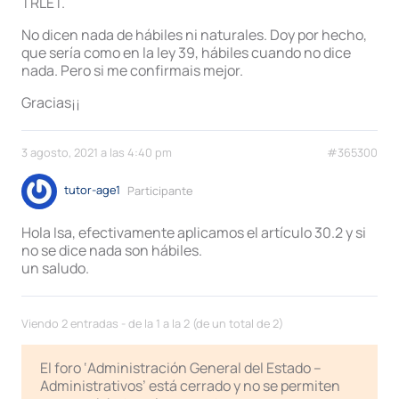
TRLET.
No dicen nada de hábiles ni naturales. Doy por hecho,
que sería como en la ley 39, hábiles cuando no dice
nada. Pero si me confirmais mejor.
Gracias¡¡
3 agosto, 2021 a las 4:40 pm
#365300
tutor-age1
Participante
Hola Isa, efectivamente aplicamos el artículo 30.2 y si
no se dice nada son hábiles.
un saludo.
Viendo 2 entradas - de la 1 a la 2 (de un total de 2)
El foro ‘Administración General del Estado –
Administrativos’ está cerrado y no se permiten