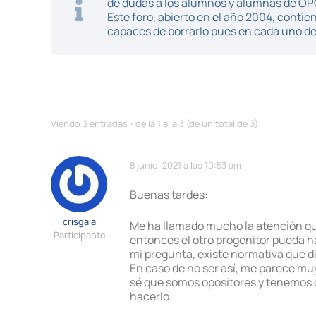
de dudas a los alumnos y alumnas de O
Este foro, abierto en el año 2004, cont
capaces de borrarlo pues en cada uno de 
Viendo 3 entradas - de la 1 a la 3 (de un total de 3)
8 junio, 2021 a las 10:53 am
Buenas tardes:
crisgaia
Me ha llamado mucho la atención que 
Participante
entonces el otro progenitor pueda ha
mi pregunta, existe normativa que di
En caso de no ser así, me parece mu
sé que somos opositores y tenemos q
hacerlo.