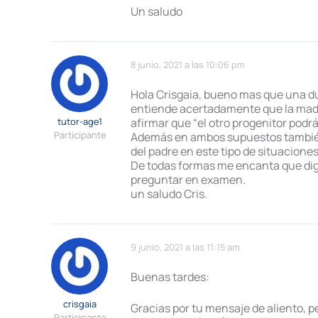
Un saludo
8 junio, 2021 a las 10:06 pm
Hola Crisgaia, bueno mas que una dud
entiende acertadamente que la madre
tutor-age1
afirmar que “el otro progenitor podrá
Participante
Además en ambos supuestos también se
del padre en este tipo de situaciones
De todas formas me encanta que digas
preguntar en examen.
un saludo Cris.
9 junio, 2021 a las 11:15 am
Buenas tardes:
crisgaia
Gracias por tu mensaje de aliento,
Participante