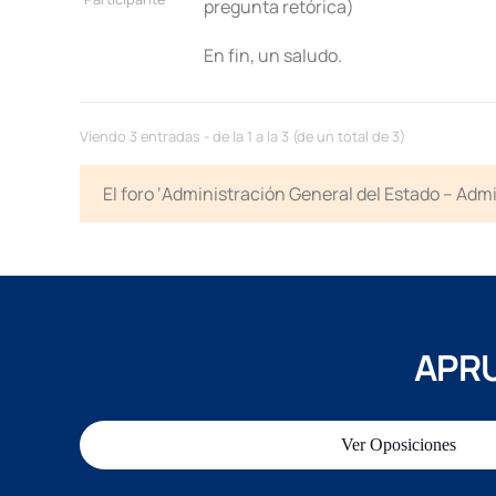
pregunta retórica)
En fin, un saludo.
Viendo 3 entradas - de la 1 a la 3 (de un total de 3)
El foro ‘Administración General del Estado – Adm
APRU
Ver Oposiciones