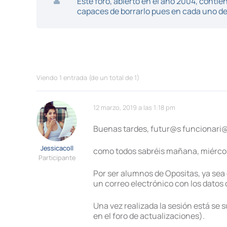
Este foro, abierto en el año 2004, cont
capaces de borrarlo pues en cada uno de 
Viendo 1 entrada (de un total de 1)
12 marzo, 2019 a las 1:18 pm
Buenas tardes, futur@s funcionari
Jessicacoll
como todos sabréis mañana, miércol
Participante
Por ser alumnos de Opositas, ya sea
un correo electrónico con los dato
Una vez realizada la sesión está s
en el foro de actualizaciones).