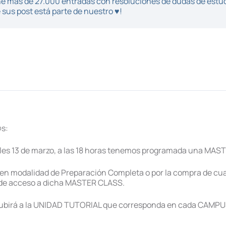
iene más de 27.000 entradas con resoluciones de dudas de estu
sus post está parte de nuestro ♥!
@s:
es 13 de marzo, a las 18 horas tenemos programada una MAST
 en modalidad de Preparación Completa o por la compra de cu
s de acceso a dicha MASTER CLASS.
e subirá a la UNIDAD TUTORIAL que corresponda en cada CAMPU