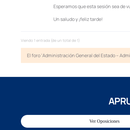
Esperamos que esta sesión sea de v
Un saludo y ¡feliz tarde!
Viendo 1 entrada (de un total de 1)
El foro ‘Administración General del Estado – Adm
APRU
Ver Oposiciones