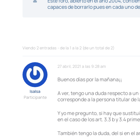
Este foro, abierto en el año 2004, cont
capaces de borrarlo pues en cada uno de 
Viendo 2 entradas - de la 1 a la 2 (de un total de 2)
27 abril, 2021 a las 9:28 am
Buenos días por la mañana¡¡
IsaIsa
A ver, tengo una duda respecto a un 
Participante
corresponde a la persona titular de
Y yo me pregunto, si hay que sustitu
en el caso de los art. 3.3 b y 3.4 prim
También tengo la duda, del si en el 