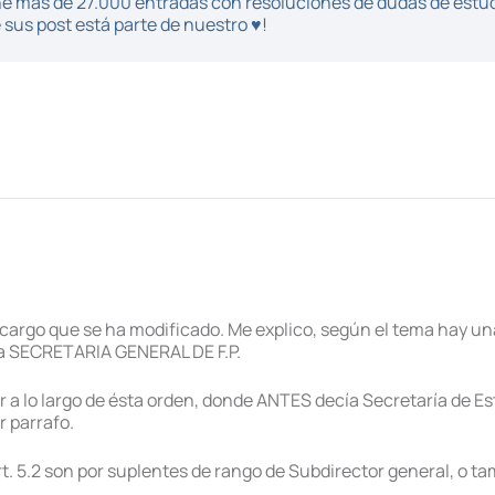
iene más de 27.000 entradas con resoluciones de dudas de estu
sus post está parte de nuestro ♥!
cargo que se ha modificado. Me explico, según el tema hay una
 la SECRETARIA GENERAL DE F.P.
ir a lo largo de ésta orden, donde ANTES decía Secretaría de Es
er parrafo.
art. 5.2 son por suplentes de rango de Subdirector general, o t