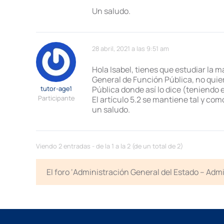
Un saludo.
28 abril, 2021 a las 9:51 am
Hola Isabel, tienes que estudiar la m
General de Función Pública, no quie
tutor-age1
Pública donde así lo dice (teniendo 
Participante
El artículo 5.2 se mantiene tal y com
un saludo.
Viendo 2 entradas - de la 1 a la 2 (de un total de 2)
El foro ‘Administración General del Estado – Adm