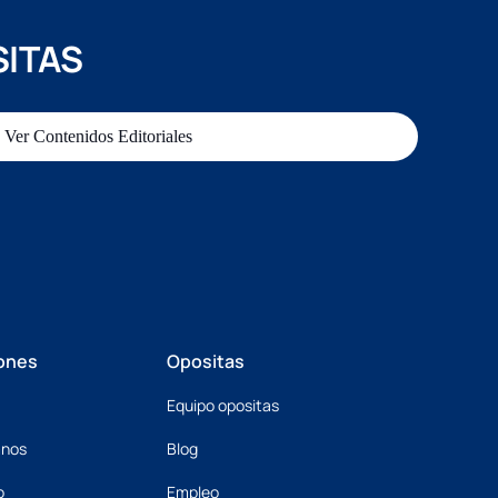
SITAS
Ver Contenidos Editoriales
ones
Opositas
Equipo opositas
mnos
Blog
o
Empleo