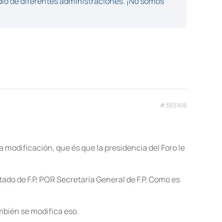
dio de diferentes administraciones. ¡No somos
#365168
 modificación, que és que la presidencia del Foro le
tado de F.P, POR Secretaría General de F.P. Como es
ambién se modifica eso.