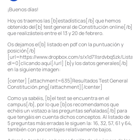
¡Buenos días!
Hoy os traemos las [b]estadísticas[/b] que hemos
obtenido del[b] test general de Constitución online[/b]
que realizásteis entre el 13 y 20 de febrero.
Os dejamos el[b] listado en pdf con la puntuación y
posición[/b]
[url=https://www.dropbox.com/s/x1d71lsrdvbq5zk/Li
dl=0]clicando aquí[/url] [b]y los datos generales[/b]
en la siguiente imagen:
[center] [attachment=635]Resultados Test General
Constitución.png[/attachment][/center]
Como ya sabéis, [b]el test se encuentra en el
campus[/b], por lo que [b]os recomendamos que
echéis un vistazo a las preguntas señaladas[/b] para
que tengáis en cuenta dichos conceptos. Al listado de
5 preguntas más erradas le siguen la: 16, 32, 57, 61 y 64,
también con porcentajes relativamente bajos.