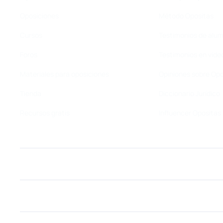
Oposiciones
Método Opositas
Cursos
Testimonios de alu
Foros
Testimonios en víde
Materiales para oposiciones
Opiniones sobre Opo
Tienda
Diccionario Jurídico
Recursos gratis
Influencer Opositas
Oposiciones
Más que oposiciones