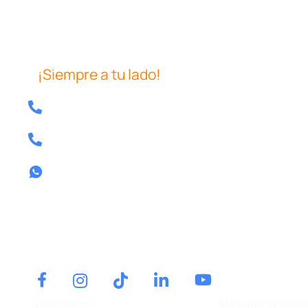
¡Siempre a tu lado!
Tel: 640 39 08 04
Tel: 857 80 13 58
Contactar por whatsapp
Tel.
640 39 08 04
Contactar por whatsapp
Oposiciones
Más que oposici