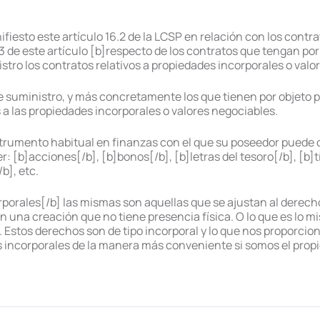
iesto este artículo 16.2 de la LCSP en relación con los contrat
o 3 de este artículo [b]respecto de los contratos que tengan p
tro los contratos relativos a propiedades incorporales o valor
 de suministro, y más concretamente los que tienen por objeto
s a las propiedades incorporales o valores negociables.
strumento habitual en finanzas con el que su poseedor puede 
: [b]acciones[/b], [b]bonos[/b], [b]letras del tesoro[/b], [b]t
b], etc.
porales[/b] las mismas son aquellas que se ajustan al derecho
n una creación que no tiene presencia física. O lo que es lo m
. Estos derechos son de tipo incorporal y lo que nos proporcion
incorporales de la manera más conveniente si somos el propi