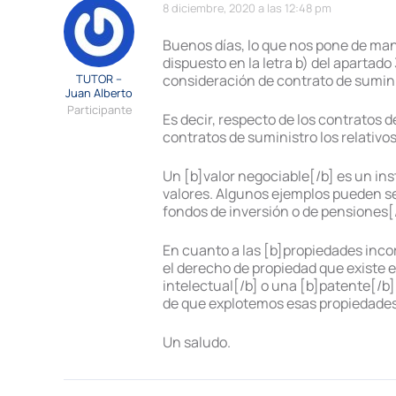
8 diciembre, 2020 a las 12:48 pm
Buenos días, lo que nos pone de manif
dispuesto en la letra b) del apartad
TUTOR –
consideración de contrato de suminis
Juan Alberto
Participante
Es decir, respecto de los contratos
contratos de suministro los relativo
Un [b]valor negociable[/b] es un in
valores. Algunos ejemplos pueden ser
fondos de inversión o de pensiones[/
En cuanto a las [b]propiedades incor
el derecho de propiedad que existe e
intelectual[/b] o una [b]patente[/b]
de que explotemos esas propiedades 
Un saludo.