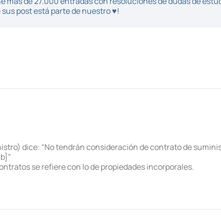
iene más de 27.000 entradas con resoluciones de dudas de estu
sus post está parte de nuestro ♥!
nistro) dice: “No tendrán consideración de contrato de suminis
b]”
ntratos se refiere con lo de propiedades incorporales.