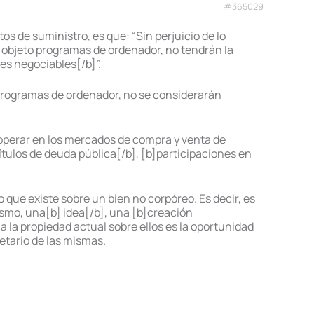
#365029
os de suministro, es que: “Sin perjuicio de lo
or objeto programas de ordenador, no tendrán la
es negociables[/b]”.
 programas de ordenador, no se considerarán
operar en los mercados de compra y venta de
ítulos de deuda pública[/b], [b]participaciones en
 que existe sobre un bien no corpóreo. Es decir, es
ismo, una[b] idea[/b], una [b]creación
a la propiedad actual sobre ellos es la oportunidad
etario de las mismas.