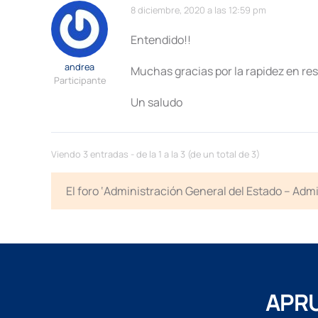
8 diciembre, 2020 a las 12:59 pm
Entendido!!
andrea
Muchas gracias por la rapidez en re
Participante
Un saludo
Viendo 3 entradas - de la 1 a la 3 (de un total de 3)
El foro ‘Administración General del Estado – Adm
APRU