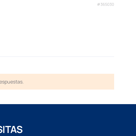
#365030
respuestas.
SITAS