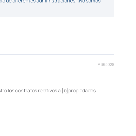
dio de diferentes administraciones. ¡No somos
#365028
tro los contratos relativos a [b]propiedades