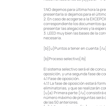
1.NO dejemos para última hora la pr
presentarla si dejamos para el últi
2. En caso de acogerse a la EXCEPCIÓ
correspondiente los documentos que l
presentar las alegaciones y la espera
3. LEED muy bien las bases de la con
necesaria.
[b][u]Puntos a tener en cuenta:[/u
[b]Proceso selectivo[/b]
El sistema selectivo será el de concu
oposición, y una segunda fase de c
4.1 Fase de oposición.
4.1.1 La fase de oposición estará fo
eliminatorias, y que se realizarán 
[u]a) Primera parte:[/u] consistirá
número máximo de preguntas será de 
de las 50 anteriores.