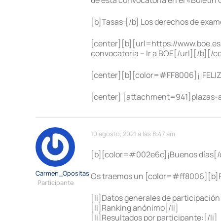
de esta convocatoria en el «Boletín O
[b]Tasas:[/b] Los derechos de exame
[center][b][url=https://www.boe.es
convocatoria – Ir a BOE[/url][/b][/c
[center][b][color=#FF8006]¡¡FELIZ 
[center] [attachment=941]plazas-
10 agosto, 2021 a las 8:47 am
[b][color=#002e6c]¡Buenos días[/c
Carmen_Opositas
Os traemos un [color=#ff8006][b]RA
Participante
[li]Datos generales de participación[
[li]Ranking anónimo[/li]
[li]Resultados por participante:[/li]