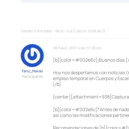
Viendo 2 entradas - de la 1 a la 2 (de un total de 2)
28 mayo, 2021 a las 10:28 am
[b][color=#002e6c]¡Buenos días,[/
Fany_Navas
Hoy nos despertamos con noticias (m
Participante
empleo temporal en Cuerpos y Escala
[/b]
[center][attachment=938]Captura
[b][color=#002e6c]*Antes de nada,
así como las modificaciones pertine
Recomendaciones de [b][color=#0