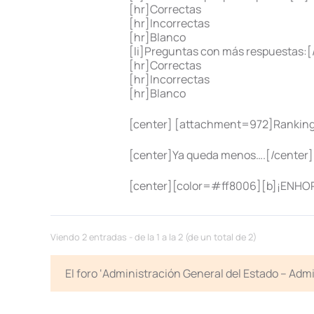
[hr]Correctas
[hr]Incorrectas
[hr]Blanco
[li]Preguntas con más respuestas:[/
[hr]Correctas
[hr]Incorrectas
[hr]Blanco
[center] [attachment=972]Ranking 
[center]Ya queda menos….[/center]
[center][color=#ff8006][b]¡ENHO
Viendo 2 entradas - de la 1 a la 2 (de un total de 2)
El foro ‘Administración General del Estado – Adm