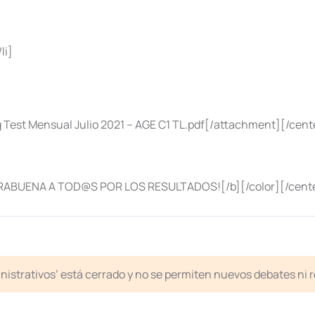
li]
Test Mensual Julio 2021 – AGE C1 TL.pdf[/attachment][/cent
RABUENA A TOD@S POR LOS RESULTADOS![/b][/color][/cent
inistrativos’ está cerrado y no se permiten nuevos debates ni 