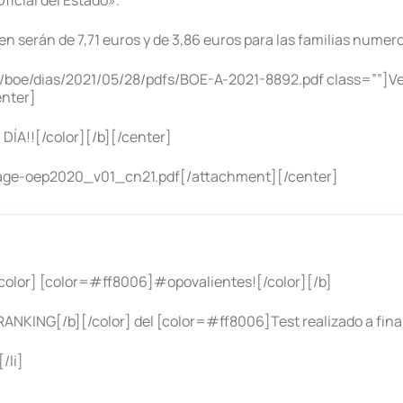
ficial del Estado».
n serán de 7,71 euros y de 3,86 euros para las familias numer
/boe/dias/2021/05/28/pdfs/BOE-A-2021-8892.pdf class=””]Ver t
enter]
DÍA!![/color][/b][/center]
age-oep2020_v01_cn21.pdf[/attachment][/center]
olor] [color=#ff8006]#opovalientes![/color][/b]
NKING[/b][/color] del [color=#ff8006]Test realizado a final
/li]