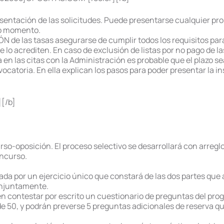
esentación de las solicitudes. Puede presentarse cualquier p
mo momento.
N de las tasas asegurarse de cumplir todos los requisitos para 
o acrediten. En caso de exclusión de listas por no pago de las 
 en las citas con la Administración es probable que el plazo se
vocatoria. En ella explican los pasos para poder presentar la i
][/b]
rso-oposición. El proceso selectivo se desarrollará con arregl
oncurso.
rmada por un ejercicio único que constará de las dos partes que
conjuntamente.
 en contestar por escrito un cuestionario de preguntas del pr
50, y podrán preverse 5 preguntas adicionales de reserva qu