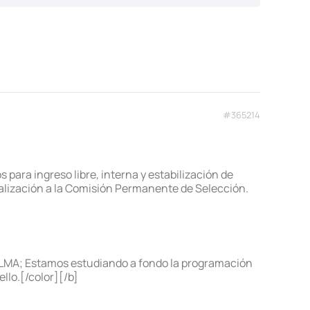
#365214
ara ingreso libre, interna y estabilización de
ealización a la Comisión Permanente de Selección.
LMA; Estamos estudiando a fondo la programación
llo.[/color][/b]