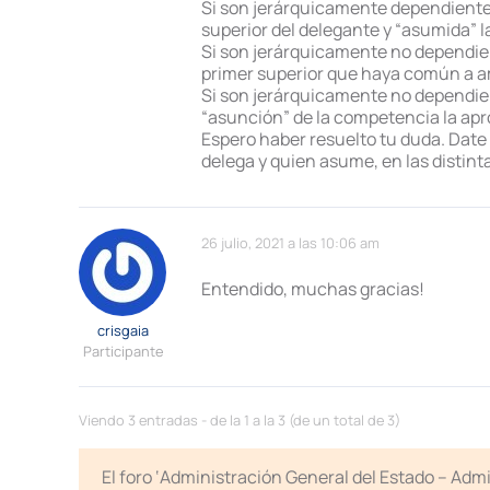
Si son jerárquicamente dependientes,
superior del delegante y “asumida” la
Si son jerárquicamente no dependient
primer superior que haya común a a
Si son jerárquicamente no dependie
“asunción” de la competencia la apr
Espero haber resuelto tu duda. Date
delega y quien asume, en las distint
26 julio, 2021 a las 10:06 am
Entendido, muchas gracias!
crisgaia
Participante
Viendo 3 entradas - de la 1 a la 3 (de un total de 3)
El foro ‘Administración General del Estado – Adm