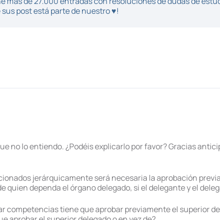
iene más de 27.000 entradas con resoluciones de dudas de estu
sus post está parte de nuestro ♥!
ue no lo entiendo. ¿Podéis explicarlo por favor? Gracias antic
acionados jerárquicamente será necesaria la aprobación previ
 de quien dependa el órgano delegado, si el delegante y el dele
gar competencias tiene que aprobar previamente el superior de
ue aprobar el superior delegado o en vez de?