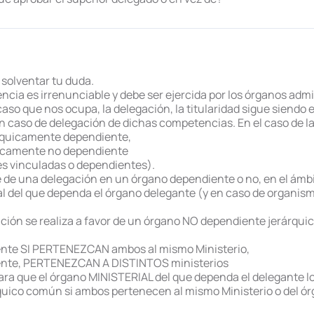
r solventar tu duda.
ia es irrenunciable y debe ser ejercida por los órganos admin
aso que nos ocupa, la delegación, la titularidad sigue siendo el
en caso de delegación de dichas competencias. En el caso de l
árquicamente dependiente,
uicamente no dependiente
es vinculadas o dependientes).
 de una delegación en un órgano dependiente o no, en el ám
al del que dependa el órgano delegante (y en caso de organis
ación se realiza a favor de un órgano NO dependiente jerárqu
nte SI PERTENEZCAN ambos al mismo Ministerio,
ente, PERTENEZCAN A DISTINTOS ministerios
ara que el órgano MINISTERIAL del que dependa el delegante lo
rquico común si ambos pertenecen al mismo Ministerio o del ó