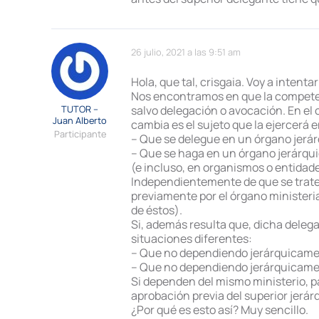
26 julio, 2021 a las 9:51 am
Hola, que tal, crisgaia. Voy a intenta
Nos encontramos en que la competenc
TUTOR –
salvo delegación o avocación. En el c
Juan Alberto
cambia es el sujeto que la ejercerá 
Participante
– Que se delegue en un órgano jer
– Que se haga en un órgano jerárq
(e incluso, en organismos o entidad
Independientemente de que se trate
previamente por el órgano ministeri
de éstos).
Si, además resulta que, dicha deleg
situaciones diferentes:
– Que no dependiendo jerárquicame
– Que no dependiendo jerárquicam
Si dependen del mismo ministerio, p
aprobación previa del superior jerá
¿Por qué es esto así? Muy sencillo.