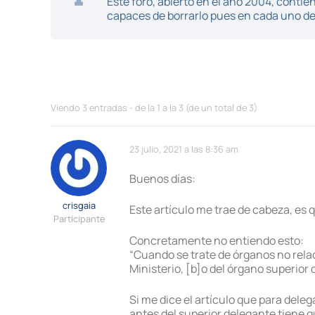
Este foro, abierto en el año 2004, cont
capaces de borrarlo pues en cada uno de 
Viendo 3 entradas - de la 1 a la 3 (de un total de 3)
23 julio, 2021 a las 8:36 am
Buenos días:
crisgaia
Este artículo me trae de cabeza, es q
Participante
Concretamente no entiendo esto:
“Cuando se trate de órganos no rel
Ministerio, [b]o del órgano superior
Si me dice el artículo que para dele
antes del superior delegante tiene q