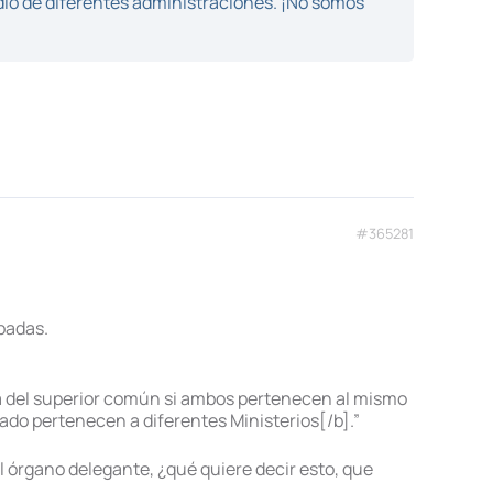
dio de diferentes administraciones. ¡No somos
#365281
ipadas.
a del superior común si ambos pertenecen al mismo
gado pertenecen a diferentes Ministerios[/b].”
l órgano delegante, ¿qué quiere decir esto, que