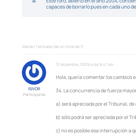
Este foro, abierto en el año 2004, cont
capaces de borrarlo pues en cada uno de 
Viendo 1 entrada (de un total de 1)
13 diciembre, 2009 a las 8:47 am
Hola, quería comentar los cambios e
ISIVOR
34. La concurrencia de fuerza mayor 
Participante
a) será apreciada por el Tribunal, de
b) sólo podrá ser apreciada por el Tr
c) no es posible esa interrupción a q