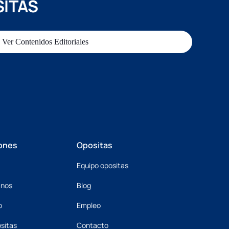
SITAS
Ver Contenidos Editoriales
ones
Opositas
Equipo opositas
mnos
Blog
o
Empleo
sitas
Contacto