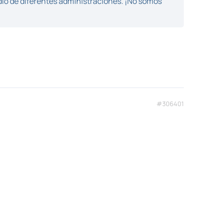
dio de diferentes administraciones. ¡No somos
#306401