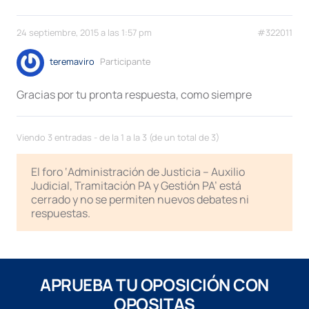
24 septiembre, 2015 a las 1:57 pm
#322011
teremaviro
Participante
Gracias por tu pronta respuesta, como siempre
Viendo 3 entradas - de la 1 a la 3 (de un total de 3)
El foro ‘Administración de Justicia – Auxilio
Judicial, Tramitación PA y Gestión PA’ está
cerrado y no se permiten nuevos debates ni
respuestas.
APRUEBA TU OPOSICIÓN CON
OPOSITAS