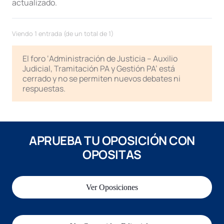
actualizado.
Viendo 1 entrada (de un total de 1)
El foro ‘Administración de Justicia – Auxilio
Judicial, Tramitación PA y Gestión PA’ está
cerrado y no se permiten nuevos debates ni
respuestas.
APRUEBA TU OPOSICIÓN CON
OPOSITAS
Ver Oposiciones