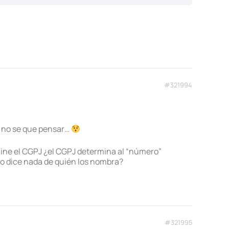
#321994
a no se que pensar…
ine el CGPJ ¿el CGPJ determina al “número”
 no dice nada de quién los nombra?
#321995