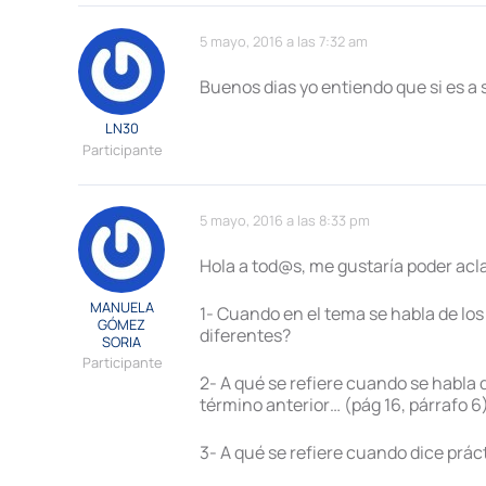
5 mayo, 2016 a las 7:32 am
Buenos dias yo entiendo que si es a s
LN30
Participante
5 mayo, 2016 a las 8:33 pm
Hola a tod@s, me gustaría poder acl
MANUELA
1- Cuando en el tema se habla de los
GÓMEZ
diferentes?
SORIA
Participante
2- A qué se refiere cuando se habla de
término anterior… (pág 16, párrafo 6
3- A qué se refiere cuando dice prác