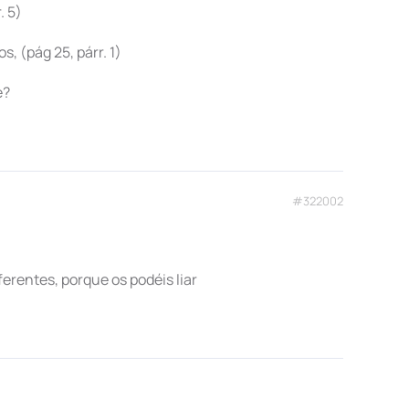
. 5)
s, (pág 25, párr. 1)
e?
#322002
erentes, porque os podéis liar