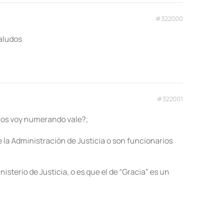
#322000
Saludos
#322001
 los voy numerando vale?;
e la Administración de Justicia o son funcionarios
nisterio de Justicia, o es que el de “Gracia” es un