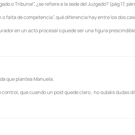
ado o Tribunal”, ¿se refiere a la sede del Juzgado? (pág 17, párr
n o falta de competencia”, qué diferencia hay entre los dos caso
urador en un acto procesal o puede ser una figura prescindibl
duda que plantea Manuela.
 control, que cuando un post quede claro.. no subáis dudas dif