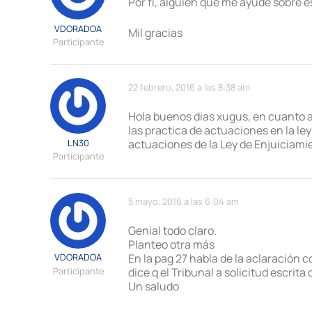
Por fi, alguien que me ayude sobre 
VDORADOA
Mil gracias
Participante
22 febrero, 2016 a las 8:38 am
Hola buenos dias xugus, en cuanto a 
las practica de actuaciones en la le
LN30
actuaciones de la Ley de Enjuiciamien
Participante
5 mayo, 2016 a las 6:04 am
Genial todo claro.
Planteo otra más
VDORADOA
En la pag 27 habla de la aclaración 
Participante
dice q el Tribunal a solicitud escrita
Un saludo