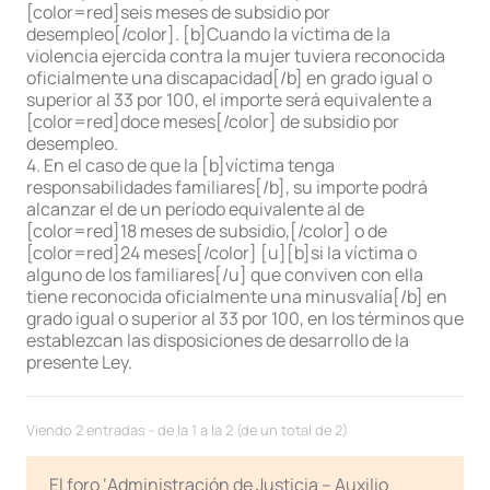
[color=red]seis meses de subsidio por
desempleo[/color]. [b]Cuando la víctima de la
violencia ejercida contra la mujer tuviera reconocida
oficialmente una discapacidad[/b] en grado igual o
superior al 33 por 100, el importe será equivalente a
[color=red]doce meses[/color] de subsidio por
desempleo.
4. En el caso de que la [b]víctima tenga
responsabilidades familiares[/b], su importe podrá
alcanzar el de un período equivalente al de
[color=red]18 meses de subsidio,[/color] o de
[color=red]24 meses[/color] [u][b]si la víctima o
alguno de los familiares[/u] que conviven con ella
tiene reconocida oficialmente una minusvalía[/b] en
grado igual o superior al 33 por 100, en los términos que
establezcan las disposiciones de desarrollo de la
presente Ley.
Viendo 2 entradas - de la 1 a la 2 (de un total de 2)
El foro ‘Administración de Justicia – Auxilio