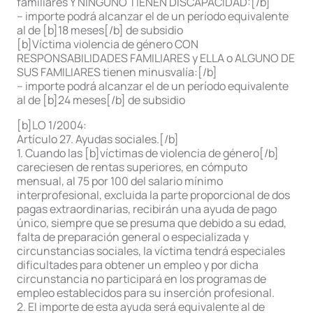
familiares Y NINGUNO TIENEN DISCAPACIDAD:[/b]
– importe podrá alcanzar el de un período equivalente
al de [b]18 meses[/b] de subsidio
[b]Víctima violencia de género CON
RESPONSABILIDADES FAMILIARES y ELLA o ALGUNO DE
SUS FAMILIARES tienen minusvalía:[/b]
– importe podrá alcanzar el de un período equivalente
al de [b]24 meses[/b] de subsidio
[b]LO 1/2004:
Artículo 27. Ayudas sociales.[/b]
1. Cuando las [b]víctimas de violencia de género[/b]
careciesen de rentas superiores, en cómputo
mensual, al 75 por 100 del salario mínimo
interprofesional, excluida la parte proporcional de dos
pagas extraordinarias, recibirán una ayuda de pago
único, siempre que se presuma que debido a su edad,
falta de preparación general o especializada y
circunstancias sociales, la víctima tendrá especiales
dificultades para obtener un empleo y por dicha
circunstancia no participará en los programas de
empleo establecidos para su inserción profesional.
2. El importe de esta ayuda será equivalente al de