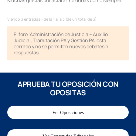
Muchas gracias por aclararme dudas como siempre.
Viendo 3 entradas - de la 1 a la 3 (de un total de 3)
El foro ‘Administración de Justicia – Auxilio
Judicial, Tramitación PA y Gestión PA’ está
cerrado y no se permiten nuevos debates ni
respuestas.
APRUEBA TU OPOSICIÓN CON
OPOSITAS
Ver Oposiciones