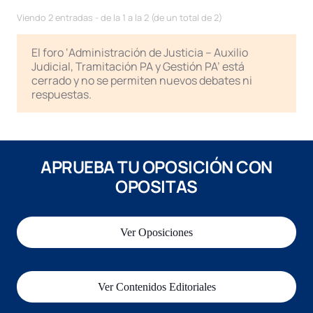
Viendo 2 entradas - de la 1 a la 2 (de un total de 2)
El foro ‘Administración de Justicia – Auxilio
Judicial, Tramitación PA y Gestión PA’ está
cerrado y no se permiten nuevos debates ni
respuestas.
APRUEBA TU OPOSICIÓN CON
OPOSITAS
Ver Oposiciones
Ver Contenidos Editoriales