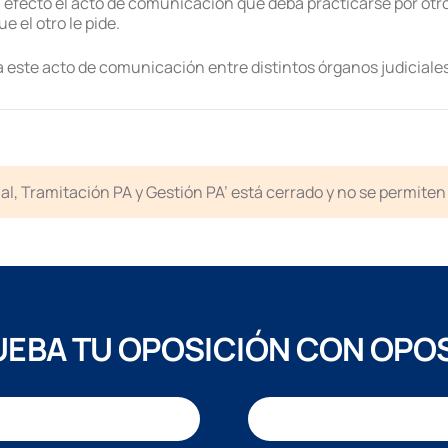
a efecto el acto de comunicación que deba practicarse por otro t
e el otro le pide.
 a este acto de comunicación entre distintos órganos judiciales
icial, Tramitación PA y Gestión PA’ está cerrado y no se permit
EBA TU OPOSICIÓN CON OPO