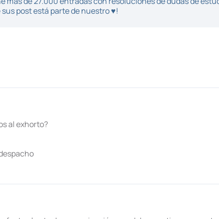
iene más de 27.000 entradas con resoluciones de dudas de estu
sus post está parte de nuestro ♥!
dos al exhorto?
y despacho