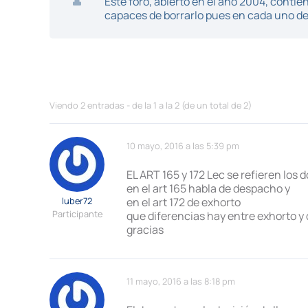
Este foro, abierto en el año 2004, cont
capaces de borrarlo pues en cada uno de 
Viendo 2 entradas - de la 1 a la 2 (de un total de 2)
10 mayo, 2016 a las 5:39 pm
EL ART 165 y 172 Lec se refieren los 
en el art 165 habla de despacho y
luber72
en el art 172 de exhorto
Participante
que diferencias hay entre exhorto 
gracias
11 mayo, 2016 a las 8:18 pm