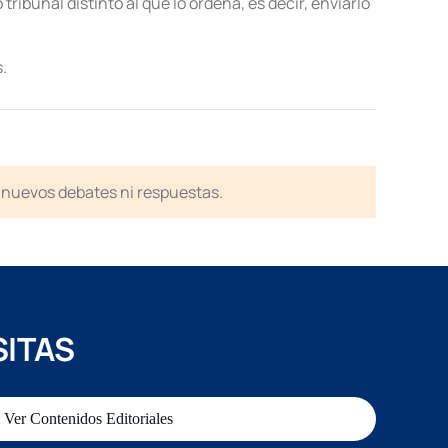
ribunal distinto al que lo ordena, es decir, enviarlo
.
en nuevos debates ni respuestas.
SITAS
Ver Contenidos Editoriales