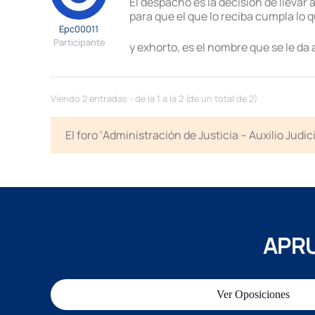
El despacho es la decisión de llevar 
para que el que lo reciba cumpla lo qu
Epc00011
Participante
y exhorto, es el nombre que se le da
Viendo 2 entradas - de la 1 a la 2 (de un total de 2)
El foro ‘Administración de Justicia – Auxilio Jud
APRU
Ver Oposiciones