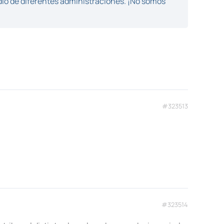
dio de diferentes administraciones. ¡No somos
#323513
#323514