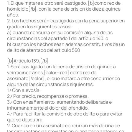
1. El que matare a otro será castigado, [b]como reo de
homicidio[/b], con la pena de prisión de diez a quince
años.
2. Los hechos serán castigados con la pena superior en
grado en los siguientes casos:
a) cuando concurra en su comisión alguna de las
circunstancias del apartado 1 del artículo 140, o
b) cuando los hechos sean además constitutivos de un
delito de atentado del artículo 550
[b]Artículo 139.[/b]
1. Será castigado con la pena de prisión de quince a
veinticinco años,[color=red] como reo de
asesinato[/color], el que matare a otro concurriendo
alguna de las circunstancias siguientes:
1.ª Con alevosía.
2.ª Por precio, recompensa o promesa.
3.ª Con ensañamiento, aumentando deliberada e
inhumanamente el dolor del ofendido.
4.ª Para facilitar la comisión de otro delito o para evitar
que se descubra.
2. Cuando en un asesinato concurran más de una de
las circunstancias previstas en el apartado anterior, se