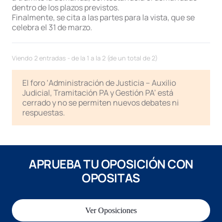
dentro de los plazos previstos.
Finalmente, se cita a las partes para la vista, que se
celebra el 31 de marzo.
Viendo 2 entradas - de la 1 a la 2 (de un total de 2)
El foro ‘Administración de Justicia – Auxilio
Judicial, Tramitación PA y Gestión PA’ está
cerrado y no se permiten nuevos debates ni
respuestas.
APRUEBA TU OPOSICIÓN CON
OPOSITAS
Ver Oposiciones