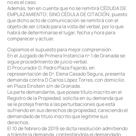
no es el caso.
Además, ten en cuenta que no se remitirá CÉDUDA DE
EMPLAZAMIENTO; SINO CÉDULA DE CITACIÓN; puesto
que dicho acto de comunicación se remitirá con el
objeto de ser citado para la vista del verbal, por lo que
habrá de determinarse el lugar, fecha y hora para
comparecer y actuar.
Copiamos el supuesto para mejor comprensión:
En el Juzgado de Primera Instancia nº 1 de Granada se
sigue procedimiento de juicio verbal.
El Procurador D. Pedro Plaza Fajardo, en
representación de Dª. Elena Casado Segura, presenta
demanda contra D Carlos López Torres, con domicilio
en Plaza Einstein s/n de Granada.
La parte demandante, que posee título inscrito en el
Registro de la Propiedad, solicita en su demanda que
se le proteja frente a las perturbaciones que está
sufriendo en sus derechos de propiedad, careciendo el
demandado de titulo inscrito que legitime sus
derechos.
El 10 de febrero de 2019 se dicta resolución admitiendo
a trámite la demanda, contestándola el demandado