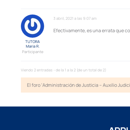
3 abril, 2021 a las 9:07 am
Efectivamente, es una errata que co
TUTORA
Maria R.
Participante
Viendo 2 entradas - de la 1 a la 2 (de un total de 2)
El foro ‘Administración de Justicia – Auxilio Jud