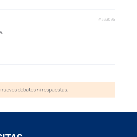
#333095
e.
en nuevos debates ni respuestas.