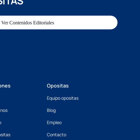
SITAS
Ver Contenidos Editoriales
ones
Opositas
Equipo opositas
mnos
Blog
o
Empleo
sitas
Contacto