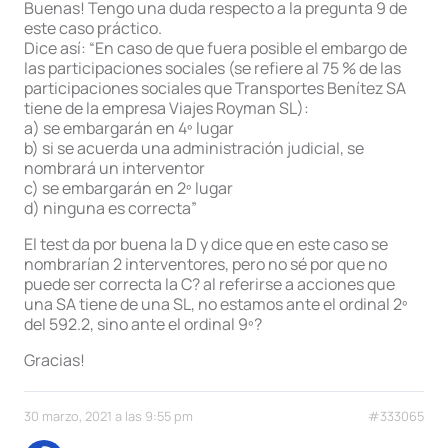
Buenas! Tengo una duda respecto a la pregunta 9 de
este caso práctico.
Dice así: “En caso de que fuera posible el embargo de
las participaciones sociales (se refiere al 75 % de las
participaciones sociales que Transportes Benítez SA
tiene de la empresa Viajes Royman SL):
a) se embargarán en 4º lugar
b) si se acuerda una administración judicial, se
nombrará un interventor
c) se embargarán en 2º lugar
d) ninguna es correcta”
El test da por buena la D y dice que en este caso se
nombrarían 2 interventores, pero no sé por que no
puede ser correcta la C? al referirse a acciones que
una SA tiene de una SL, no estamos ante el ordinal 2º
del 592.2, sino ante el ordinal 9º?
Gracias!
30 marzo, 2021 a las 9:55 pm
#333065