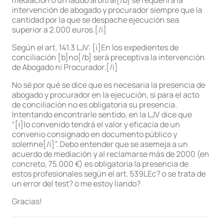
mediación o un laudo arbitral[/b] se requerirá la
intervención de abogado y procurador siempre que la
cantidad por la que se despache ejecución sea
superior a 2.000 euros.[/i]
Según el art. 141.3 LJV: [i]En los expedientes de
conciliación [b]no[/b] será preceptiva la intervención
de Abogado ni Procurador.[/i]
No sé por qué se dice que es necesaria la presencia de
abogado y procurador en la ejecución, si para el acto
de conciliación no es obligatoria su presencia.
Intentando encontrarle sentido, en la LJV dice que
“[i]lo convenido tendrá el valor y eficacia de un
convenio consignado en documento público y
solemne[/i]”. Debo entender que se asemeja a un
acuerdo de mediación y al reclamarse más de 2000 (en
concreto, 75.000 €) es obligatoria la presencia de
estos profesionales según el art. 539LEc? o se trata de
un error del test? o me estoy liando?
Gracias!