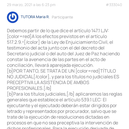
29 marzo, 2021 a las 6:23 pm
#333040
TUTORA Maria R.
Participante
Debemos partir de lo que dice el artículo 147.1 LJV:
[color=red]A los efectos previstos en el artículo
517.2.9.º[/color] de la Ley de Enjuiciamiento Civil, el
testimonio del acta junto con el del decreto del
Secretario judicial o del auto del Juez de Paz haciendo
constar la avenencia de las partes en el acto de
conciliación, llevará aparejada ejecución.
[b]POR TANTO, SE TRATA DE UN [color=red]TÍTULO
NO JUDICIAL[/color], y para los títulos no judiciales ES
PRECEPTIVA LA ASISTENCIA DE AMBOS
PROFESIONALES.[/b]
[b]Para los títulos judiciales,[/b] aplicaremos las reglas
generales que establece el artículo 539.1 LEC: El
ejecutante y el ejecutado deberán estar dirigidos por
letrado y representados por procurador, salvo que se
trate de la ejecución de resoluciones dictadas en
procesos en que no sea preceptiva la intervención de
dichos profesionales. Para la ejecución derivada de