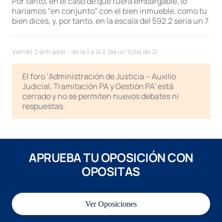
Por tanto, en el caso de que fuera embargable, lo
haríamos “en conjunto” con el bien inmueble, como tu
bien dices, y, por tanto, en la escala del 592.2 sería un 7
Viendo 2 entradas - de la 1 a la 2 (de un total de 2)
El foro ‘Administración de Justicia – Auxilio
Judicial, Tramitación PA y Gestión PA’ está
cerrado y no se permiten nuevos debates ni
respuestas.
APRUEBA TU OPOSICIÓN CON
OPOSITAS
Ver Oposiciones