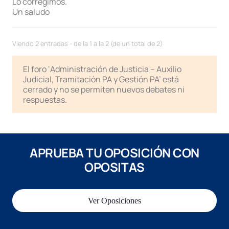
Lo corregimos.
Un saludo
Viendo 2 entradas - de la 1 a la 2 (de un total de 2)
El foro ‘Administración de Justicia – Auxilio
Judicial, Tramitación PA y Gestión PA’ está
cerrado y no se permiten nuevos debates ni
respuestas.
APRUEBA TU OPOSICIÓN CON
OPOSITAS
Ver Oposiciones