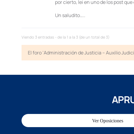
por cierto, lei en uno de los post q
Un saludito…..
Viendo 3 entradas - de la 1 a la 3 (de un total de 3)
El foro ‘Administración de Justicia – Auxilio Jud
APRU
Ver Oposiciones