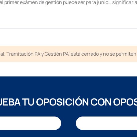
ue el primer exámen de gestión puede ser para junio… significar
icial, Tramitación PA y Gestión PA’ está cerrado y no se permit
EBA TU OPOSICIÓN CON OPO