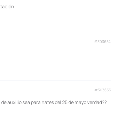
itación.
#303654
#303655
 de auxilio sea para nates del 25 de mayo verdad??