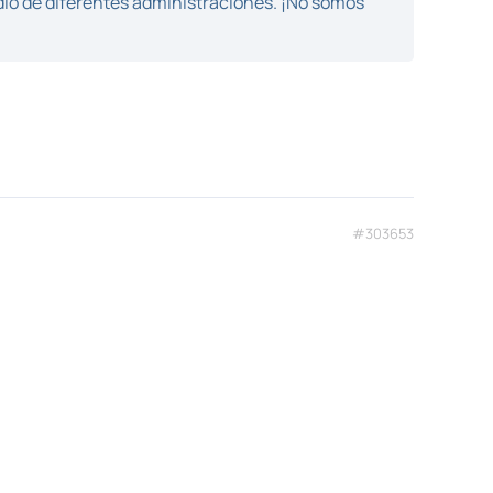
dio de diferentes administraciones. ¡No somos
#303653