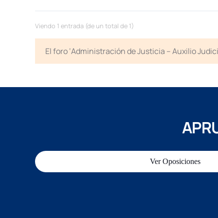
Viendo 1 entrada (de un total de 1)
El foro ‘Administración de Justicia – Auxilio Jud
APRU
Ver Oposiciones