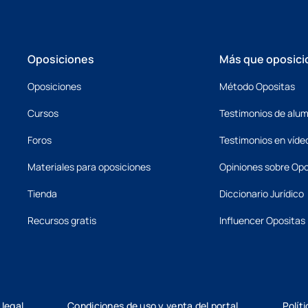
Oposiciones
Más que oposici
Oposiciones
Método Opositas
Cursos
Testimonios de alu
Foros
Testimonios en víde
Materiales para oposiciones
Opiniones sobre Opo
Tienda
Diccionario Jurídico
Recursos gratis
Influencer Opositas
 legal
Condiciones de uso y venta del portal
Polít