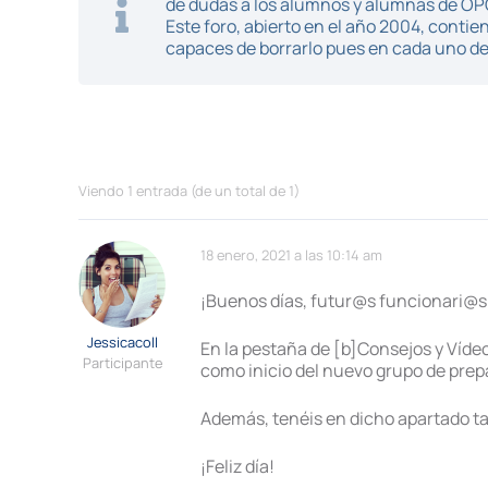
de dudas a los alumnos y alumnas de O
Este foro, abierto en el año 2004, cont
capaces de borrarlo pues en cada uno de 
Viendo 1 entrada (de un total de 1)
18 enero, 2021 a las 10:14 am
¡Buenos días, futur@s funcionari@s
Jessicacoll
En la pestaña de [b]Consejos y Vídeo
Participante
como inicio del nuevo grupo de prep
Además, tenéis en dicho apartado ta
¡Feliz día!