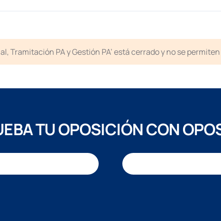
icial, Tramitación PA y Gestión PA’ está cerrado y no se permit
EBA TU OPOSICIÓN CON OPO