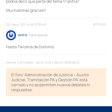
podria decir que parte del tema 17 entra?
Muchasimas gracias!!
26 mayo, 2011 a las 3:28 pm
#311420
azaria
Participante
Hasta Tercería de Dominio.
Viendo 2 entradas - de la 1 a la 2 (de un total de 2)
El foro ‘Administración de Justicia – Auxilio
Judicial, Tramitación PA y Gestión PA’ está
cerrado y no se permiten nuevos debates ni
respuestas.