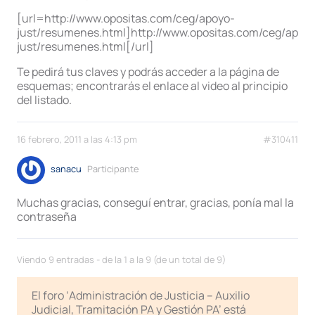
[url=http://www.opositas.com/ceg/apoyo-
just/resumenes.html]http://www.opositas.com/ceg/apoy
just/resumenes.html[/url]
Te pedirá tus claves y podrás acceder a la página de
esquemas; encontrarás el enlace al video al principio
del listado.
16 febrero, 2011 a las 4:13 pm
#310411
sanacu
Participante
Muchas gracias, conseguí entrar, gracias, ponía mal la
contraseña
Viendo 9 entradas - de la 1 a la 9 (de un total de 9)
El foro ‘Administración de Justicia – Auxilio
Judicial, Tramitación PA y Gestión PA’ está