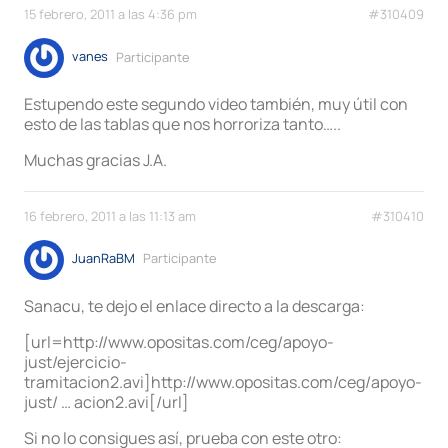
15 febrero, 2011 a las 4:36 pm
#310409
vanes
Participante
Estupendo este segundo video también, muy útil con
esto de las tablas que nos horroriza tanto…..
Muchas gracias J.A.
16 febrero, 2011 a las 11:13 am
#310410
JuanRaBM
Participante
Sanacu, te dejo el enlace directo a la descarga:
[url=http://www.opositas.com/ceg/apoyo-
just/ejercicio-
tramitacion2.avi]http://www.opositas.com/ceg/apoyo-
just/ … acion2.avi[/url]
Si no lo consigues así, prueba con este otro: