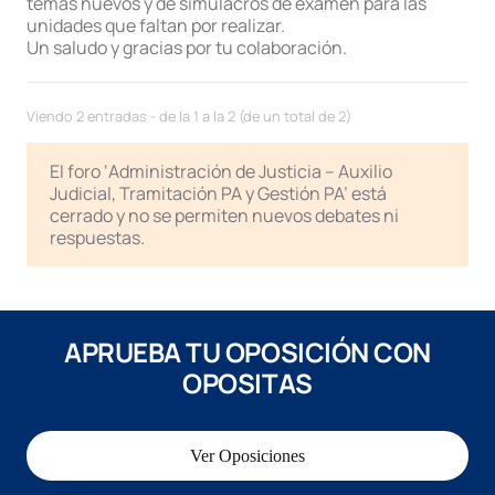
temas nuevos y de simulacros de examen para las
unidades que faltan por realizar.
Un saludo y gracias por tu colaboración.
Viendo 2 entradas - de la 1 a la 2 (de un total de 2)
El foro ‘Administración de Justicia – Auxilio
Judicial, Tramitación PA y Gestión PA’ está
cerrado y no se permiten nuevos debates ni
respuestas.
APRUEBA TU OPOSICIÓN CON
OPOSITAS
Ver Oposiciones