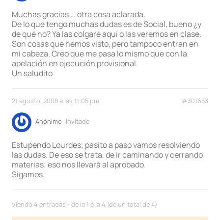
Muchas gracias…. otra cosa aclarada.
De lo que tengo muchas dudas es de Social, bueno ¿y
de qué no? Ya las colgaré aquí o las veremos en clase.
Son cosas que hemos visto, pero tampoco entran en
mi cabeza. Creo que me pasa lo mismo que con la
apelación en ejecución provisional.
Un saludito
21 agosto, 2008 a las 11:05 pm
#301653
Anónimo
Invitado
Estupendo Lourdes; pasito a paso vamos resolviendo
las dudas. De eso se trata, de ir caminando y cerrando
materias; eso nos llevará al aprobado.
Sigamos.
Viendo 4 entradas - de la 1 a la 4 (de un total de 4)