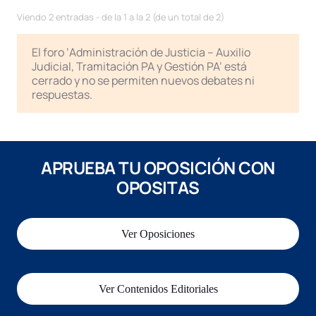
Viendo 2 entradas - de la 1 a la 2 (de un total de 2)
El foro ‘Administración de Justicia – Auxilio
Judicial, Tramitación PA y Gestión PA’ está
cerrado y no se permiten nuevos debates ni
respuestas.
APRUEBA TU OPOSICIÓN CON
OPOSITAS
Ver Oposiciones
Ver Contenidos Editoriales