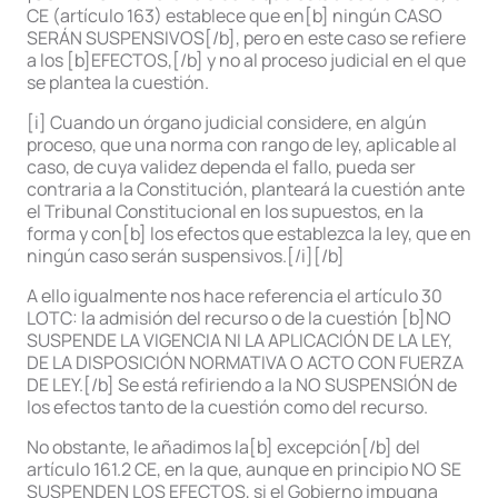
CE (artículo 163) establece que en[b] ningún CASO
SERÁN SUSPENSIVOS[/b], pero en este caso se refiere
a los [b]EFECTOS,[/b] y no al proceso judicial en el que
se plantea la cuestión.
[i] Cuando un órgano judicial considere, en algún
proceso, que una norma con rango de ley, aplicable al
caso, de cuya validez dependa el fallo, pueda ser
contraria a la Constitución, planteará la cuestión ante
el Tribunal Constitucional en los supuestos, en la
forma y con[b] los efectos que establezca la ley, que en
ningún caso serán suspensivos.[/i][/b]
A ello igualmente nos hace referencia el artículo 30
LOTC: la admisión del recurso o de la cuestión [b]NO
SUSPENDE LA VIGENCIA NI LA APLICACIÓN DE LA LEY,
DE LA DISPOSICIÓN NORMATIVA O ACTO CON FUERZA
DE LEY.[/b] Se está refiriendo a la NO SUSPENSIÓN de
los efectos tanto de la cuestión como del recurso.
No obstante, le añadimos la[b] excepción[/b] del
artículo 161.2 CE, en la que, aunque en principio NO SE
SUSPENDEN LOS EFECTOS, si el Gobierno impugna