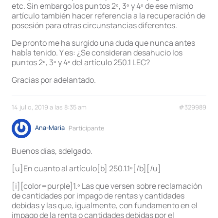
etc. Sin embargo los puntos 2º, 3º y 4º de ese mismo
artículo también hacer referencia a la recuperación de
posesión para otras circunstancias diferentes.
De pronto me ha surgido una duda que nunca antes
había tenido. Y es: ¿Se consideran desahucio los
puntos 2º, 3º y 4º del artículo 250.1 LEC?
Gracias por adelantado.
14 julio, 2019 a las 8:35 am
#329989
Ana-Maria
Participante
Buenos días, sdelgado.
[u]En cuanto al artículo[b] 250.1.1º[/b][/u]
[i][color=purple]1.º Las que versen sobre reclamación
de cantidades por impago de rentas y cantidades
debidas y las que, igualmente, con fundamento en el
impago de la renta o cantidades debidas por el