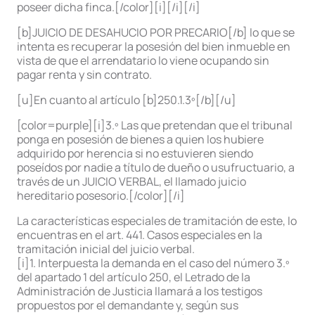
poseer dicha finca.[/color][i][/i][/i]
[b]JUICIO DE DESAHUCIO POR PRECARIO[/b] lo que se
intenta es recuperar la posesión del bien inmueble en
vista de que el arrendatario lo viene ocupando sin
pagar renta y sin contrato.
[u]En cuanto al artículo [b]250.1.3º[/b][/u]
[color=purple][i]3.º Las que pretendan que el tribunal
ponga en posesión de bienes a quien los hubiere
adquirido por herencia si no estuvieren siendo
poseídos por nadie a título de dueño o usufructuario, a
través de un JUICIO VERBAL, el llamado juicio
hereditario posesorio.[/color][/i]
La características especiales de tramitación de este, lo
encuentras en el art. 441. Casos especiales en la
tramitación inicial del juicio verbal.
[i]1. Interpuesta la demanda en el caso del número 3.º
del apartado 1 del artículo 250, el Letrado de la
Administración de Justicia llamará a los testigos
propuestos por el demandante y, según sus