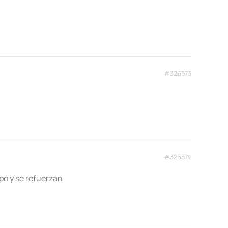
#326573
#326574
upo y se refuerzan