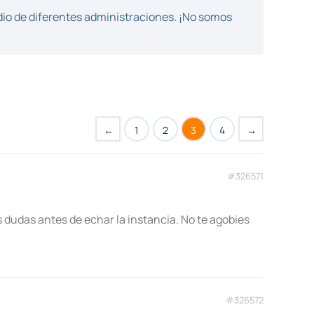
dio de diferentes administraciones. ¡No somos
←
1
2
3
4
→
#326571
as dudas antes de echar la instancia. No te agobies
#326572