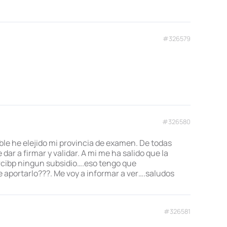
#326579
#326580
ble he elejido mi provincia de examen. De todas
dar a firmar y validar. A mi me ha salido que la
rcibp ningun subsidio….eso tengo que
e aportarlo???. Me voy a informar a ver….saludos
#326581