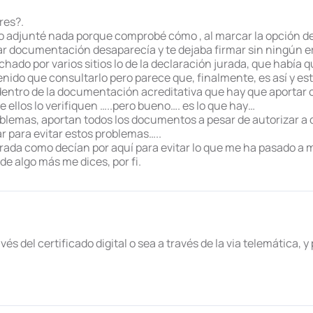
res?.
 adjunté nada porque comprobé cómo , al marcar la opción de 
ar documentación desaparecía y te dejaba firmar sin ningún er
ado por varios sitios lo de la declaración jurada, que había qu
ido que consultarlo pero parece que, finalmente, es así y est
dentro de la documentación acreditativa que hay que aportar 
e ellos lo verifiquen …..pero bueno…. es lo que hay…
roblemas, aportan todos los documentos a pesar de autorizar a q
 para evitar estos problemas…..
jurada como decían por aquí para evitar lo que me ha pasado a m
 de algo más me dices, por fi.
és del certificado digital o sea a través de la via telemática, y p