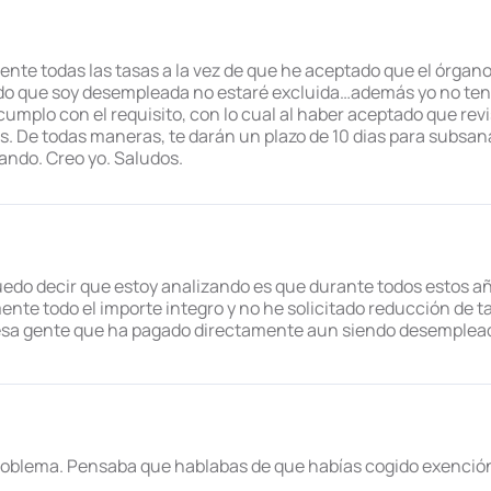
nte todas las tasas a la vez de que he aceptado que el órgano
o que soy desempleada no estaré excluida…además yo no tengo
umplo con el requisito, con lo cual al haber aceptado que rev
. De todas maneras, te darán un plazo de 10 dias para subsana
ando. Creo yo. Saludos.
 puedo decir que estoy analizando es que durante todos estos 
nte todo el importe integro y no he solicitado reducción de 
 esa gente que ha pagado directamente aun siendo desempleada
problema. Pensaba que hablabas de que habías cogido exención 