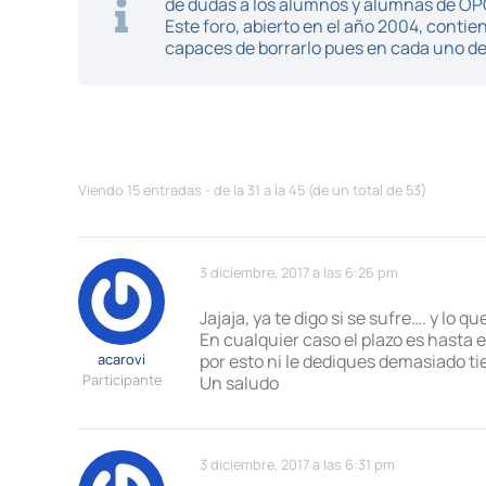
de dudas a los alumnos y alumnas de O
Este foro, abierto en el año 2004, cont
capaces de borrarlo pues en cada uno de 
Viendo 15 entradas - de la 31 a la 45 (de un total de 53)
3 diciembre, 2017 a las 6:26 pm
Jajaja, ya te digo si se sufre…. y lo 
En cualquier caso el plazo es hasta e
acarovi
por esto ni le dediques demasiado t
Participante
Un saludo
3 diciembre, 2017 a las 6:31 pm