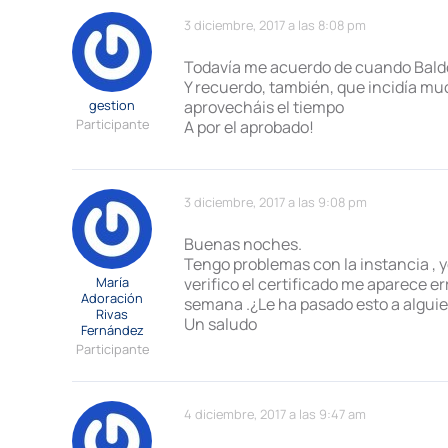
3 diciembre, 2017 a las 8:08 pm
Todavía me acuerdo de cuando Baldo 
Y recuerdo, también, que incidía mu
gestion
aprovecháis el tiempo
Participante
A por el aprobado!
3 diciembre, 2017 a las 9:08 pm
Buenas noches.
Tengo problemas con la instancia , y
María
verifico el certificado me aparece er
Adoración
semana .¿Le ha pasado esto a algui
Rivas
Un saludo
Fernández
Participante
4 diciembre, 2017 a las 9:47 am