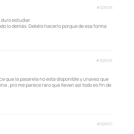
#326575
 duro estudiar
odo lo demás. Debéis hacerlo porque de esa forma
#326576
ice que la pasarela no esta disponible y unavez que
na , pro me parece raro que lleven asi todo es fin de
#326577