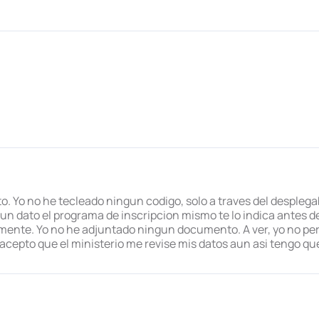
. Yo no he tecleado ningun codigo, solo a traves del desplega
gun dato el programa de inscripcion mismo te lo indica antes de 
amente. Yo no he adjuntado ningun documento. A ver, yo no pe
acepto que el ministerio me revise mis datos aun asi tengo qu