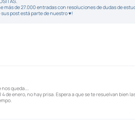
POSITAS.
iene más de 27.000 entradas con resoluciones de dudas de estu
sus post está parte de nuestro ♥!
que nos queda….
l 4 de enero, no hay prisa. Espera a que se te resuelvan bien l
iempo.