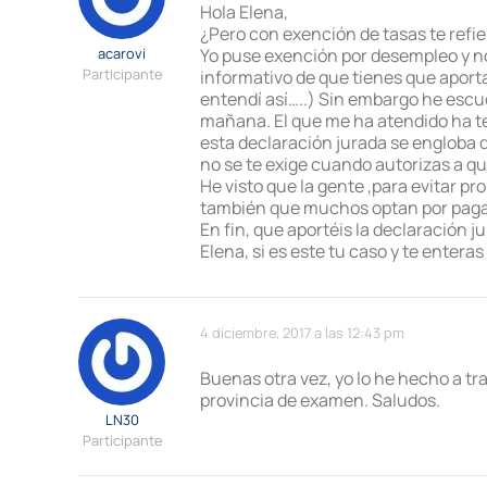
Hola Elena,
¿Pero con exención de tasas te refie
acarovi
Yo puse exención por desempleo y no
Participante
informativo de que tienes que aport
entendí así…..) Sin embargo he escuch
mañana. El que me ha atendido ha ten
esta declaración jurada se engloba 
no se te exige cuando autorizas a qu
He visto que la gente ,para evitar p
también que muchos optan por pagar
En fin, que aportéis la declaración 
Elena, si es este tu caso y te enteras
4 diciembre, 2017 a las 12:43 pm
Buenas otra vez, yo lo he hecho a trav
provincia de examen. Saludos.
LN30
Participante