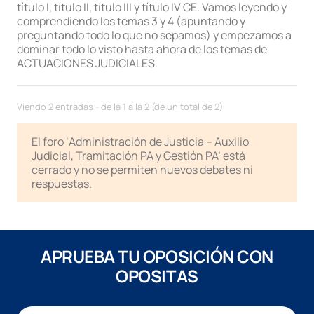
título I, título II, título III y título IV CE. Vamos leyendo y
comprendiendo los temas 3 y 4 (apuntando y
preguntando todo lo que no sepamos) y empezamos a
dominar todo lo visto hasta ahora de los temas de
ACTUACIONES JUDICIALES.
Viendo 2 entradas - de la 1 a la 2 (de un total de 2)
El foro ‘Administración de Justicia – Auxilio
Judicial, Tramitación PA y Gestión PA’ está
cerrado y no se permiten nuevos debates ni
respuestas.
APRUEBA TU OPOSICIÓN CON
OPOSITAS