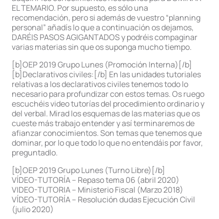
EL TEMARIO. Por supuesto, es sólo una
recomendación, pero si además de vuestro “planning
personal” añadís lo que a continuación os dejamos,
DARÉIS PASOS AGIGANTADOS y podréis compaginar
varias materias sin que os suponga mucho tiempo.
[b]OEP 2019 Grupo Lunes (Promoción Interna)[/b]
[b]Declarativos civiles:[/b] En las unidades tutoriales
relativas a los declarativos civiles tenemos todo lo
necesario para profundizar con estos temas. Os ruego
escuchéis video tutorías del procedimiento ordinario y
del verbal. Mirad los esquemas de las materias que os
cueste más trabajo entender y así terminaremos de
afianzar conocimientos. Son temas que tenemos que
dominar, por lo que todo lo que no entendáis por favor,
preguntadlo.
[b]OEP 2019 Grupo Lunes (Turno Libre)[/b]
VÍDEO-TUTORÍA – Repaso tema 06 (abril 2020)
VIDEO-TUTORIA – Ministerio Fiscal (Marzo 2018)
VÍDEO-TUTORÍA – Resolución dudas Ejecución Civil
(julio 2020)