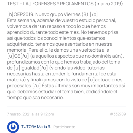
TEST – LAJ, FORENSES Y REGLAMENTOS (marzo 2019)
[b]OEP2019. Nuevo grupo Viernes (B).[/b]
Esta semana, además de vuestro estudio personal,
volvemos a dar un repaso a todo lo que hemos
aprendido durante todo este mes. No tenemos prisa,
así que todos los conocimientos que estamos
adquiriendo, tenemos que asentarlos en nuestra
memoria. Para ello, le damos una vueltecita a la
[u]CE[/u] (a aquellos aspectos que no dominéis aún),
profundizamos con lo que hemos trabajado del tema
de [u]Igualdad[/u] (viendo las video-tutorías
necesarias hasta entender lo fundamental de esta
materia) y finalizamos con lo visto de [u]actuaciones
procesales.[/u] Éstas últimas son muy importantes así
que, debemos estudiar el tema bien, dedicándole el
tiempo que sea necesario.
7 marzo, 2021 a las 9:12 pm
#332789
TUTORA Maria R.
Participante