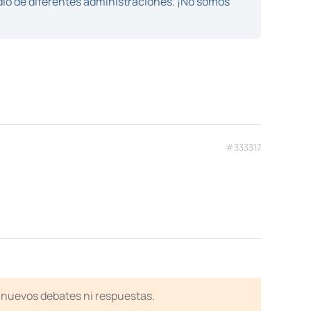
dio de diferentes administraciones. ¡No somos
#333317
en nuevos debates ni respuestas.