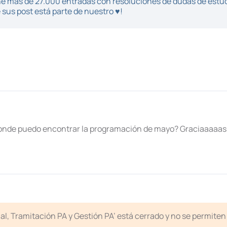
iene más de 27.000 entradas con resoluciones de dudas de estu
sus post está parte de nuestro ♥!
donde puedo encontrar la programación de mayo? Graciaaaaas
icial, Tramitación PA y Gestión PA’ está cerrado y no se permit