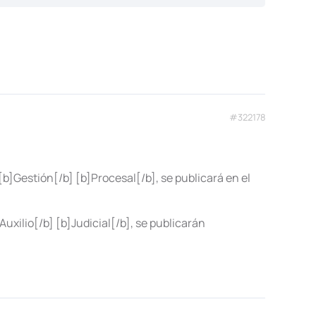
#322178
]Gestión[/b] [b]Procesal[/b], se publicará en el
uxilio[/b] [b]Judicial[/b], se publicarán