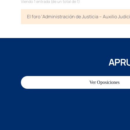
Viendo 1 entrada (de un total de 1)
El foro ‘Administración de Justicia – Auxilio Jud
APRU
Ver Oposiciones