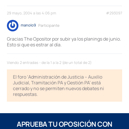
29 mayo, 2004 a las 4:06 pm
#293097
manolo9
Participante
Gracias The Opositor por subir ya los planings de junio.
Esto si que es estrar al día.
Viendo 2 entradas - de la 1 a la 2 (de un total de 2)
El foro ‘Administración de Justicia – Auxilio
Judicial, Tramitación PA y Gestión PA’ está
cerrado y no se permiten nuevos debates ni
respuestas.
APRUEBA TU OPOSICIÓN CON