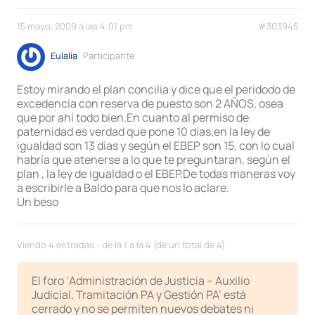
15 mayo, 2009 a las 4:01 pm
#303945
Eulalia
Participante
Estoy mirando el plan concilia y dice que el peridodo de
excedencia con reserva de puesto son 2 AÑOS, osea
que por ahí todo bien.En cuanto al permiso de
paternidad es verdad que pone 10 días,en la ley de
igualdad son 13 días y según el EBEP son 15, con lo cual
habría que atenerse a lo que te preguntaran, según el
plan , la ley de igualdad o el EBEP.De todas maneras voy
a escribirle a Baldo para que nos lo aclare.
Un beso
Viendo 4 entradas - de la 1 a la 4 (de un total de 4)
El foro ‘Administración de Justicia – Auxilio
Judicial, Tramitación PA y Gestión PA’ está
cerrado y no se permiten nuevos debates ni