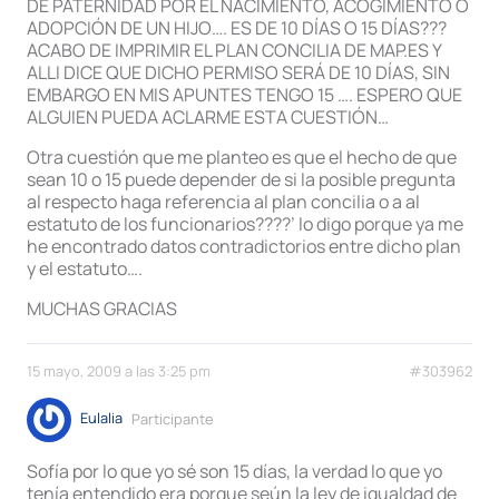
DE PATERNIDAD POR EL NACIMIENTO, ACOGIMIENTO O
ADOPCIÓN DE UN HIJO…. ES DE 10 DÍAS O 15 DÍAS???
ACABO DE IMPRIMIR EL PLAN CONCILIA DE MAP.ES Y
ALLI DICE QUE DICHO PERMISO SERÁ DE 10 DÍAS, SIN
EMBARGO EN MIS APUNTES TENGO 15 …. ESPERO QUE
ALGUIEN PUEDA ACLARME ESTA CUESTIÓN…
Otra cuestión que me planteo es que el hecho de que
sean 10 o 15 puede depender de si la posible pregunta
al respecto haga referencia al plan concilia o a al
estatuto de los funcionarios????’ lo digo porque ya me
he encontrado datos contradictorios entre dicho plan
y el estatuto….
MUCHAS GRACIAS
15 mayo, 2009 a las 3:25 pm
#303962
Eulalia
Participante
Sofía por lo que yo sé son 15 días, la verdad lo que yo
tenía entendido era porque seún la ley de igualdad de