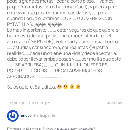
podeis grandes metas, idear a corto plazo……vamos
pequeñas metas, se os hara mas facil), y poco a poco
empezareis a poseer numerosas datos y ……para
cuando llegue el examen…..OS LO COMEREIS CON
PATATILLAS, jejeje jejejeje.
Lo mas importante………. estar seguros de que quereis
hacer esto de las oposiciones, muchisima fe en el
aprobado ( SE PUEDE), voluntad y constancia. Luego
……estudiar, ser sincero/a, ser realistas ( vuestra
realidad……cada uno tiene una vida y debe aceptarla,
debe saber llevar ambas cosas y…….por mu lia que este
……..SE APRUEBA),,,,,,,,JOLIN!!!!!!!!!!!! QUERER ES
PODER………PODEIS……..REGALARME MUCHOS
APROBADOS…………………………
Se os quiere. Saluditos.
1 abril, 2004 a las 6:18 pm
#292385
enu33
Participante
En tres palabras, ” robina eres estupenda.”