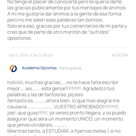
No tengo el placer de conocerte pero te quería darte
las gracias públicamente por tus mensajes de ánimos.
A mi me gustaría dar ánimos a la gente de esa forma
pero no me salen esas palabras tan bonitas.
Solo era eso, gracias por tus comentarios de mi parte y
creo que de parte de otro montón de “sufridos”
opositores.
1 abril, 2004 a las 5:08 pm
#292384
Academia Opositas
Participante
holiiiiiii, muchas gracias……no te hace falta escribir
mejor…..asi…….. esta genial!!!!!!!!!!. Agradezco tus
palabras y las de tantos/as, pq sois
fantasticos………….ahora bien, lo que mas alegria me
causaria ……………………..VUESTRO APROBADO!!!!!!!!!!,
joe!, que guay!!!!!!, ya vereis pronto llegara, y os puedo
asegurar que sera un momento UNICO, un momento
que jamas olvidareis……………
Mientras tanto, a ESTUDIAR, a fijarnos metas ( si no