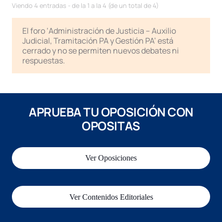
Viendo 4 entradas - de la 1 a la 4 (de un total de 4)
El foro ‘Administración de Justicia – Auxilio
Judicial, Tramitación PA y Gestión PA’ está
cerrado y no se permiten nuevos debates ni
respuestas.
APRUEBA TU OPOSICIÓN CON
OPOSITAS
Ver Oposiciones
Ver Contenidos Editoriales