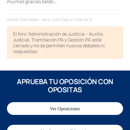
muchas gracias baldo….
Viendo 3 entradas - de la 1 a la 3 (de un total de 3)
El foro ‘Administración de Justicia – Auxilio
Judicial, Tramitación PA y Gestión PA’ está
cerrado y no se permiten nuevos debates ni
respuestas.
APRUEBA TU OPOSICIÓN CON
OPOSITAS
Ver Oposiciones