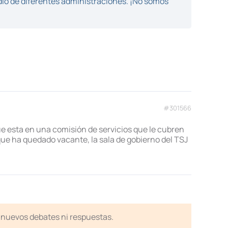
dio de diferentes administraciones. ¡No somos
#301566
ue esta en una comisión de servicios que le cubren
que ha quedado vacante, la sala de gobierno del TSJ
en nuevos debates ni respuestas.