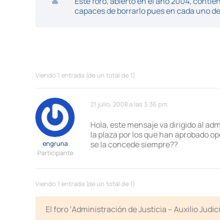
Este foro, abierto en el año 2004, cont
capaces de borrarlo pues en cada uno de 
Viendo 1 entrada (de un total de 1)
21 julio, 2008 a las 3:36 pm
Hola, este mensaje va dirigido al ad
la plaza por los que han aprobado op
engruna
se la concede siempre??
Participante
Viendo 1 entrada (de un total de 1)
El foro ‘Administración de Justicia – Auxilio Jud