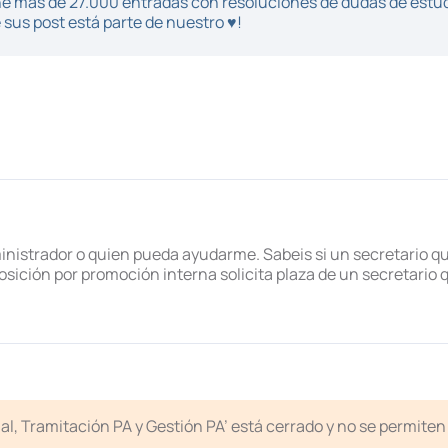
iene más de 27.000 entradas con resoluciones de dudas de estu
sus post está parte de nuestro ♥!
ministrador o quien pueda ayudarme. Sabeis si un secretario q
osición por promoción interna solicita plaza de un secretario 
icial, Tramitación PA y Gestión PA’ está cerrado y no se permit