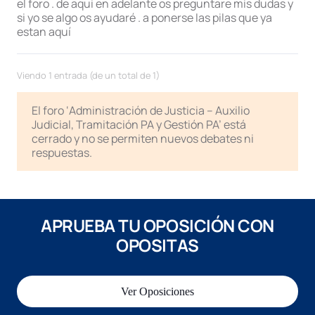
el foro . de aqui en adelante os preguntare mis dudas y
si yo se algo os ayudaré . a ponerse las pilas que ya
estan aquí
Viendo 1 entrada (de un total de 1)
El foro ‘Administración de Justicia – Auxilio
Judicial, Tramitación PA y Gestión PA’ está
cerrado y no se permiten nuevos debates ni
respuestas.
APRUEBA TU OPOSICIÓN CON
OPOSITAS
Ver Oposiciones